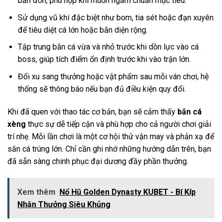
bắn đơn, phù hợp khi muốn ngắm chuẩn mục tiêu.
Sử dụng vũ khí đặc biệt như bom, tia sét hoặc đạn xuyên
để tiêu diệt cá lớn hoặc bắn diện rộng.
Tập trung bắn cá vừa và nhỏ trước khi dồn lực vào cá
boss, giúp tích điểm ổn định trước khi vào trận lớn.
Đổi xu sang thưởng hoặc vật phẩm sau mỗi ván chơi, hệ
thống sẽ thông báo nếu bạn đủ điều kiện quy đổi.
Khi đã quen với thao tác cơ bản, bạn sẽ cảm thấy
bắn cá
xèng
thực sự dễ tiếp cận và phù hợp cho cả người chơi giải
trí nhẹ. Mỗi lần chơi là một cơ hội thử vận may và phản xạ để
săn cá trúng lớn. Chỉ cần ghi nhớ những hướng dẫn trên, bạn
đã sẵn sàng chinh phục đại dương đầy phần thưởng.
Xem thêm
Nổ Hũ Golden Dynasty KUBET - Bí Kíp
Nhận Thưởng Siêu Khủng