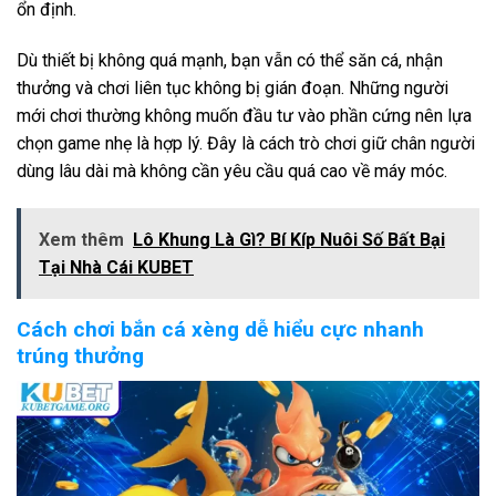
ổn định.
Dù thiết bị không quá mạnh, bạn vẫn có thể săn cá, nhận
thưởng và chơi liên tục không bị gián đoạn. Những người
mới chơi thường không muốn đầu tư vào phần cứng nên lựa
chọn game nhẹ là hợp lý. Đây là cách trò chơi giữ chân người
dùng lâu dài mà không cần yêu cầu quá cao về máy móc.
Xem thêm
Lô Khung Là Gì? Bí Kíp Nuôi Số Bất Bại
Tại Nhà Cái KUBET
Cách chơi bắn cá xèng dễ hiểu cực nhanh
trúng thưởng