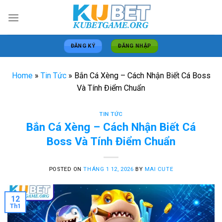
Skip
to
content
ĐĂNG KÝ
ĐĂNG NHẬP
Home
»
Tin Tức
»
Bắn Cá Xèng – Cách Nhận Biết Cá Boss
Và Tính Điểm Chuẩn
TIN TỨC
Bắn Cá Xèng – Cách Nhận Biết Cá
Boss Và Tính Điểm Chuẩn
POSTED ON
THÁNG 1 12, 2026
BY
MAI CUTE
12
Th1